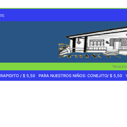
s:
Tena Ec
O / $ 5,50
PARA NUESTROS NIÑOS: CONEJITO/ $ 5,50
VEGANO 