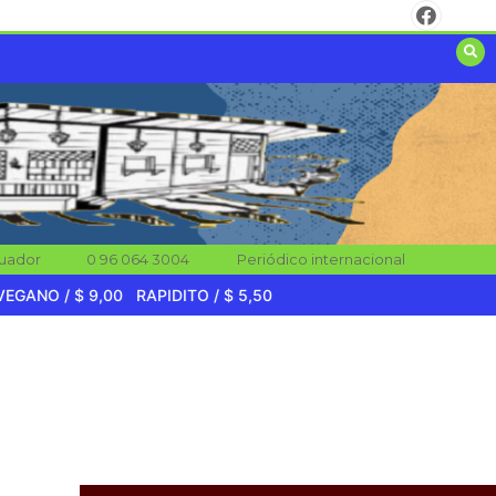
ROSTTI
1 min
SANDUCHES
uador
‎0 96 064 3004
Periódico internacional
1 min
/ $ 9,00
RAPIDITO / $ 5,50
Para servirle mejor
nuevos horarios de
atención