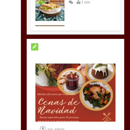
1 min
Para servirle mejor
nuevos horarios de
atención
1 min
MUCHINES
1 min
por
admin