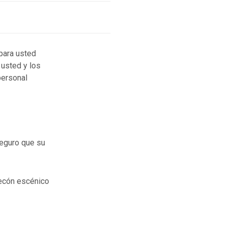
para usted
usted y los
personal
seguro que su
lecón escénico