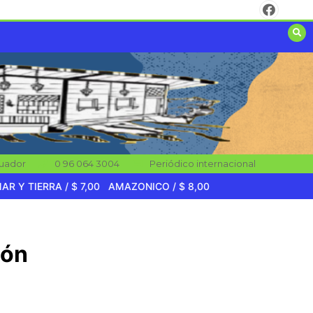
uador
‎0 96 064 3004
Periódico internacional
TIERRA / $ 7,00
AMAZONICO / $ 8,00
ión