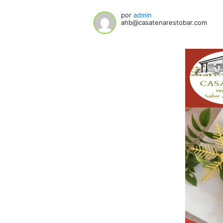
por
admin
ahb@casatenarestobar.com