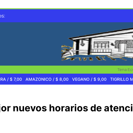
s:
Tena Ec
$ 7,00
AMAZONICO / $ 8,00
VEGANO / $ 9,00
TIGRILLO MAR Y 
jor nuevos horarios de atenc