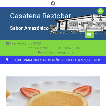
Saltar
al
Casatena Restobar
contenido
Sabor Amazónico
9 de August de 2026
Tena Ecuador
‎0 96 064 3004
Periódico internacional
O / $ 8,00
PARA NUESTROS NIÑOS: SOLCITO/ $ 5,50
ROSTTI