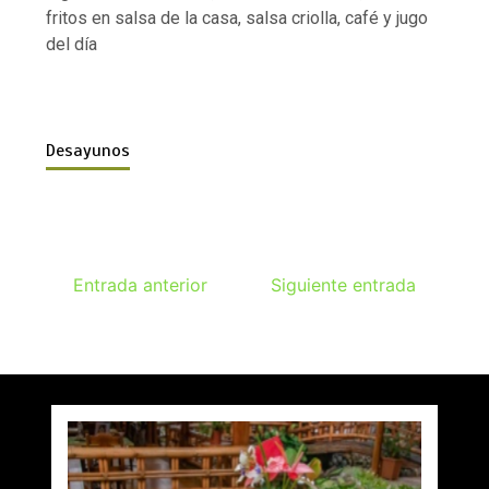
fritos en salsa de la casa, salsa criolla, café y jugo
del día
Desayunos
Entrada anterior
Siguiente entrada
ENTRE AMIGOS Y FAMILIA
SANDUCHES
ROSTTI
por
por
por
admin
admin
admin
25 de noviembre de 2023
25 de noviembre de 2023
25 de noviembre de 2023
1 min
1 min
1 min
3 años
3 años
3 años